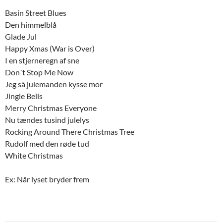
Basin Street Blues
Den himmelblå
Glade Jul
Happy Xmas (War is Over)
I en stjerneregn af sne
Don´t Stop Me Now
Jeg så julemanden kysse mor
Jingle Bells
Merry Christmas Everyone
Nu tændes tusind julelys
Rocking Around There Christmas Tree
Rudolf med den røde tud
White Christmas
Ex: Når lyset bryder frem